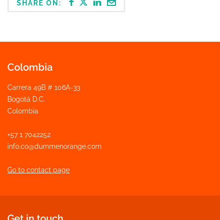
SHARE ON:
Colombia
Carrera 49B # 106A-33
Bogotá D.C.
Colombia
+57 1 7042252
info.co@dummenorange.com
Go to contact page
Get in touch