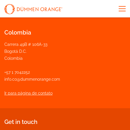
Colombia
Carrera 49B # 106A-33
Bogotá D.C.
Colombia
+57 1 7042252
info.co@dummenorange.com
Ir para pàgina de contato
Get in touch