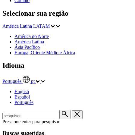
Contato
Selecionar sua região
América Latina
LATAM
América do Norte
América Latina
Ásia Pacífico
Europa, Oriente Médio e África
Idioma
Português
pt
English
Español
Português
Pressione enter para pesquisar
Buscas sugeridas