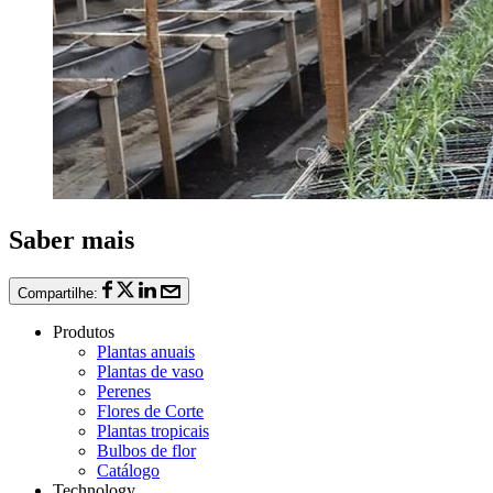
Saber mais
Compartilhe:
Produtos
Plantas anuais
Plantas de vaso
Perenes
Flores de Corte
Plantas tropicais
Bulbos de flor
Catálogo
Technology