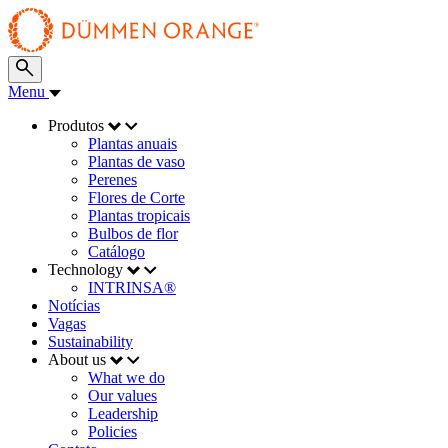
Menu
Produtos
Plantas anuais
Plantas de vaso
Perenes
Flores de Corte
Plantas tropicais
Bulbos de flor
Catálogo
Technology
INTRINSA®
Notícias
Vagas
Sustainability
About us
What we do
Our values
Leadership
Policies