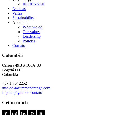
INTRINSA®
Notícias
Vagas
Sustainability
About us
What we do
Our values
Leadership
Policies
Contato
Colombia
Carrera 49B # 106A-33
Bogotá D.C.
Colombia
+57 1 7042252
info.co@dummenorange.com
Ir para pàgina de contato
Get in touch