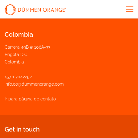
Colombia
Carrera 49B # 106A-33
Bogotá D.C.
Colombia
+57 1 7042252
info.co@dummenorange.com
Ir para pàgina de contato
Get in touch