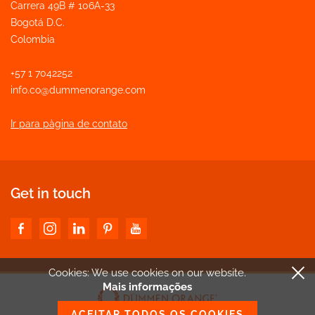
Carrera 49B # 106A-33
Bogotá D.C.
Colombia
+57 1 7042252
info.co@dummenorange.com
Ir para pàgina de contato
Get in touch
Cookies: We use cookies
on our website.
Mais informações
ACEITAR TODOS OS COOKIES