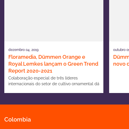
dezembro 04, 2019
outubro 0
Floramedia, Dümmen Orange e
Dümme
Royal Lemkes lançam o Green Trend
novo d
Report 2020-2021
Colaboração especial de três líderes
internacionais do setor de cultivo ornamental dá
origem a livro exclusivo
Colombia