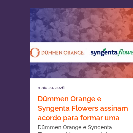
maio 20, 2026
Dümmen Orange e
Syngenta Flowers assinam
acordo para formar uma
joint venture em
Dümmen Orange e Syngenta