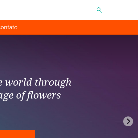
MENU
ontato
he world through
age of flowers