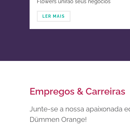
Flowers unirão seus negócios
melhoramento genético e
globais de horticultura ornamental
propagação de plantas
LER MAIS
ornamentais
Empregos & Carreiras
Junte-se a nossa apaixonada e
Dümmen Orange!