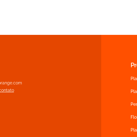
P
Pla
range.com
contato
Pl
Pe
Flo
Pla