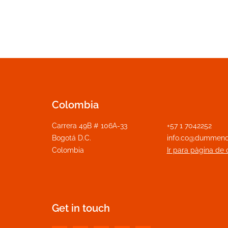
Colombia
Carrera 49B # 106A-33
+57 1 7042252
Bogotá D.C.
info.co@dummeno
Colombia
Ir para pàgina de 
Get in touch