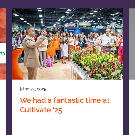
julho 24, 2025
We had a fantastic time at
Cultivate ’25