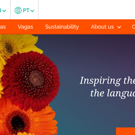
M
PT
ias
Vagas
Sustainability
About us
C
Inspiring t
the langu