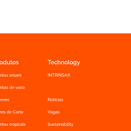
rodutos
Technology
ntas anuais
INTRINSA®
antas de vaso
renes
Notícias
res de Corte
Vagas
ntas tropicais
Sustainability