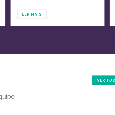
LER MAIS
VER TO
quipe