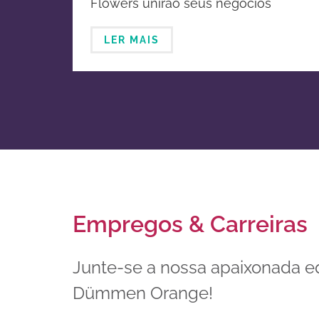
Flowers unirão seus negócios
melhoramento genético e
globais de horticultura ornamental
propagação de plantas
LER MAIS
ornamentais
Empregos & Carreiras
Junte-se a nossa apaixonada e
Dümmen Orange!