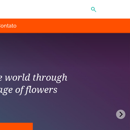
MENU
ontato
he world through
age of flowers