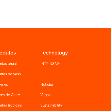
rodutos
Technology
ntas anuais
INTRINSA®
antas de vaso
renes
Notícias
res de Corte
Vagas
ntas tropicais
Sustainability