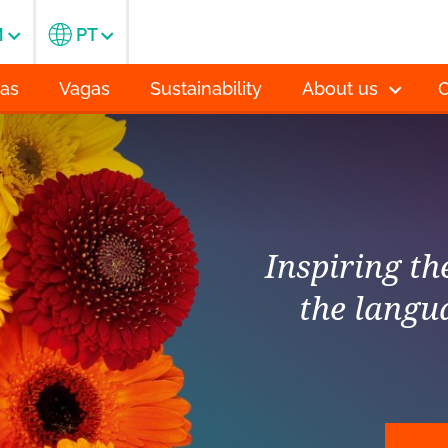
M
PT
ias
Vagas
Sustainability
About us
C
Inspiring t
the langu