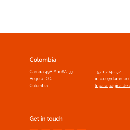
Colombia
Carrera 49B # 106A-33
+57 1 7042252
Bogotá D.C.
info.co@dummeno
Colombia
Ir para pàgina de 
Get in touch