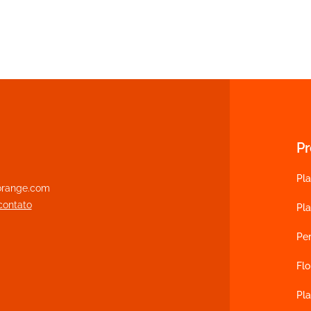
P
Pla
range.com
contato
Pl
Pe
Flo
Pla