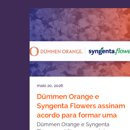
maio 20, 2026
Dümmen Orange e
Syngenta Flowers assinam
acordo para formar uma
joint venture em
Dümmen Orange e Syngenta