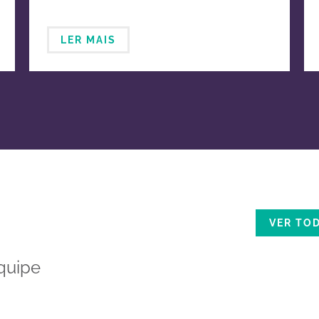
LER MAIS
VER TO
quipe