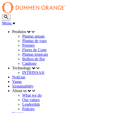
Menu
Produtos
Plantas anuais
Plantas de vaso
Perenes
Flores de Corte
Plantas tropicais
Bulbos de flor
Catálogo
Technology
INTRINSA®
Notícias
Vagas
Sustainability
About us
What we do
Our values
Leadership
Policies