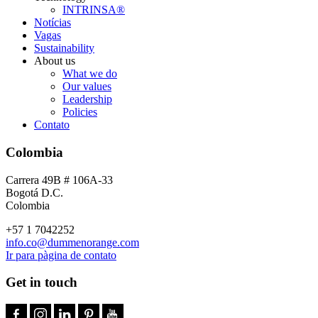
INTRINSA®
Notícias
Vagas
Sustainability
About us
What we do
Our values
Leadership
Policies
Contato
Colombia
Carrera 49B # 106A-33
Bogotá D.C.
Colombia
+57 1 7042252
info.co@dummenorange.com
Ir para pàgina de contato
Get in touch