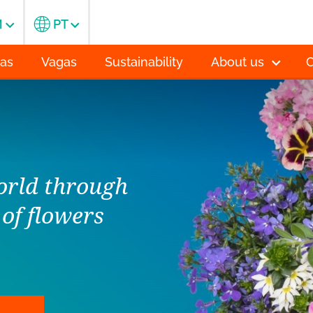
M
PT
ias
Vagas
Sustainability
About us
C
orld through
of flowers