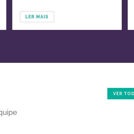
LER MAIS
VER TO
quipe