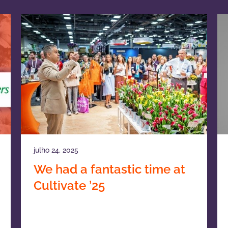
julho 24, 2025
We had a fantastic time at
Cultivate ’25