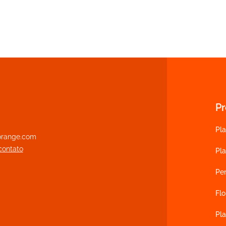
P
Pla
range.com
contato
Pl
Pe
Flo
Pla