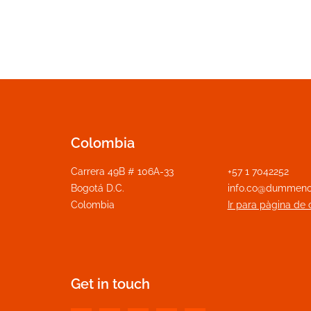
Colombia
Carrera 49B # 106A-33
+57 1 7042252
Bogotá D.C.
info.co@dummeno
Colombia
Ir para pàgina de 
Get in touch