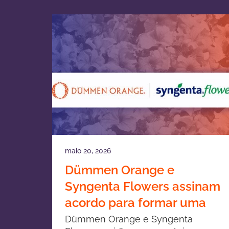
maio 20, 2026
Dümmen Orange e
Syngenta Flowers assinam
acordo para formar uma
joint venture em
Dümmen Orange e Syngenta