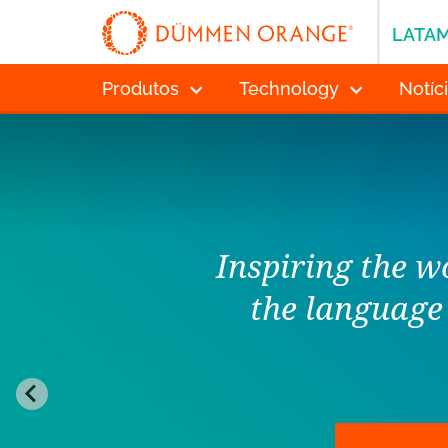
LATA
Produtos
Technology
Notíc
Inspiring the w
the language 