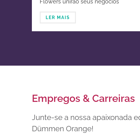
Flowers unirão seus negócios
melhoramento genético e
globais de horticultura ornamental
propagação de plantas
LER MAIS
ornamentais
Empregos & Carreiras
Junte-se a nossa apaixonada e
Dümmen Orange!