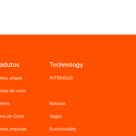
rodutos
Technology
ntas anuais
INTRINSA®
antas de vaso
renes
Notícias
res de Corte
Vagas
ntas tropicais
Sustainability