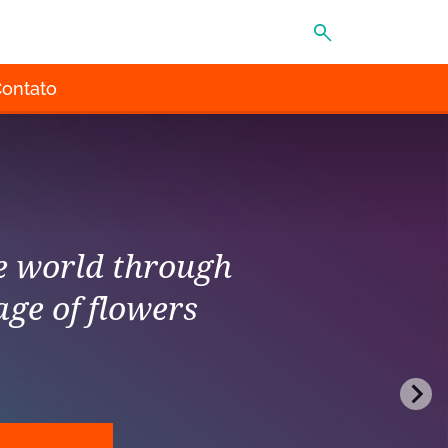
MENU
ontato
he world through
age of flowers