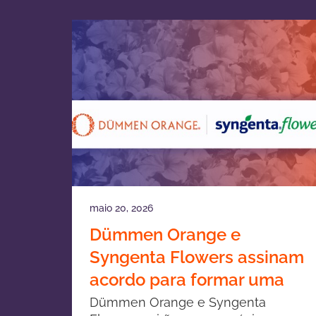
maio 20, 2026
Dümmen Orange e
Syngenta Flowers assinam
acordo para formar uma
joint venture em
Dümmen Orange e Syngenta