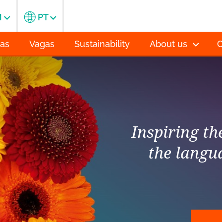
M
PT
ias
Vagas
Sustainability
About us
C
Inspiring t
the langu