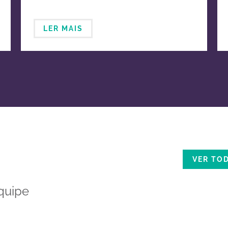
LER MAIS
VER TO
quipe