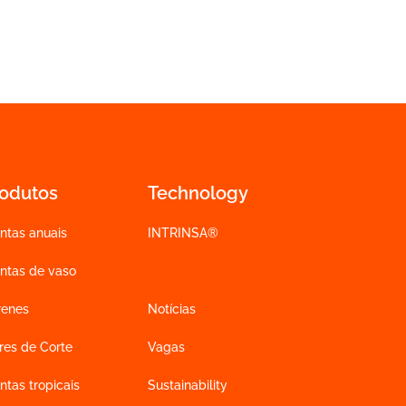
rodutos
Technology
ntas anuais
INTRINSA®
antas de vaso
renes
Notícias
res de Corte
Vagas
ntas tropicais
Sustainability