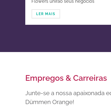
Flowers unirão seus negócios
melhoramento genético e
globais de horticultura ornamental
propagação de plantas
LER MAIS
ornamentais
Empregos & Carreiras
Junte-se a nossa apaixonada e
Dümmen Orange!