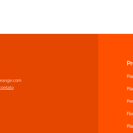
P
Pla
range.com
contato
Pl
Pe
Flo
Pla