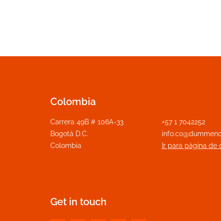
Colombia
Carrera 49B # 106A-33
+57 1 7042252
Bogotá D.C.
info.co@dummeno
Colombia
Ir para pàgina de 
Get in touch