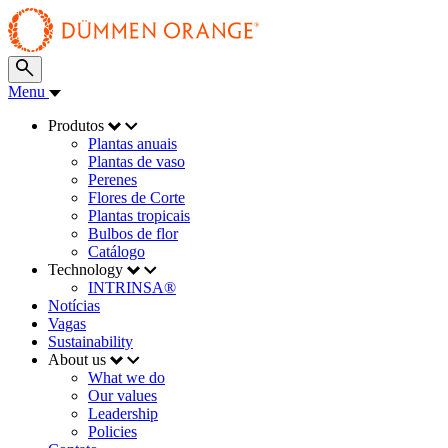
Menu
Produtos
Plantas anuais
Plantas de vaso
Perenes
Flores de Corte
Plantas tropicais
Bulbos de flor
Catálogo
Technology
INTRINSA®
Notícias
Vagas
Sustainability
About us
What we do
Our values
Leadership
Policies