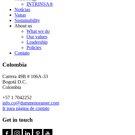
INTRINSA®
Notícias
Vagas
Sustainability
About us
What we do
Our values
Leadership
Policies
Contato
Colombia
Carrera 49B # 106A-33
Bogotá D.C.
Colombia
+57 1 7042252
info.co@dummenorange.com
Ir para pàgina de contato
Get in touch