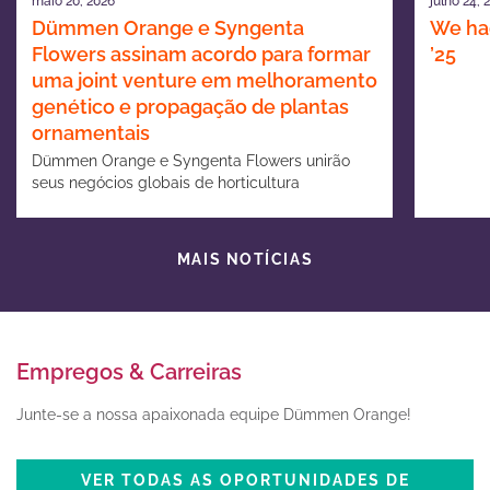
maio 20, 2026
julho 24, 
Dümmen Orange e Syngenta
We had
Flowers assinam acordo para formar
’25
uma joint venture em melhoramento
genético e propagação de plantas
ornamentais
Dümmen Orange e Syngenta Flowers unirão
seus negócios globais de horticultura
ornamental
MAIS NOTÍCIAS
Empregos & Carreiras
Junte-se a nossa apaixonada equipe Dümmen Orange!
VER TODAS AS OPORTUNIDADES DE