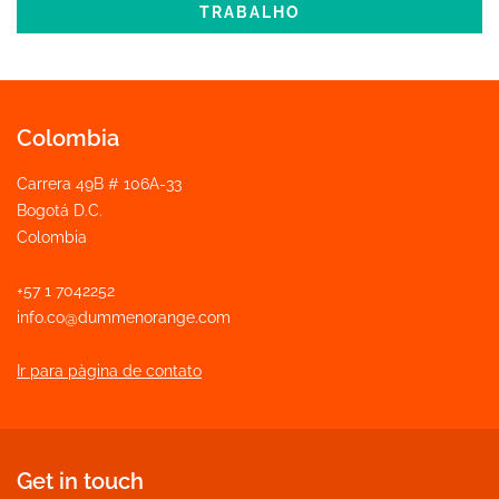
TRABALHO
Colombia
Carrera 49B # 106A-33
Bogotá D.C.
Colombia
+57 1 7042252
info.co@dummenorange.com
Ir para pàgina de contato
Get in touch