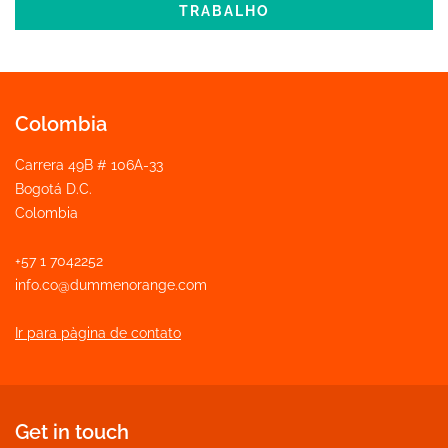
TRABALHO
Colombia
Carrera 49B # 106A-33
Bogotá D.C.
Colombia
+57 1 7042252
info.co@dummenorange.com
Ir para pàgina de contato
Get in touch