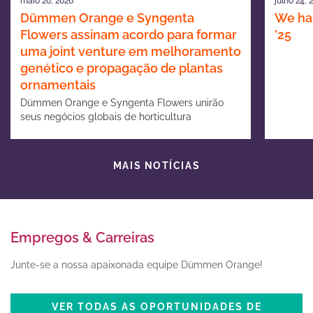
maio 20, 2026
julho 24, 
Dümmen Orange e Syngenta
We had
Flowers assinam acordo para formar
’25
uma joint venture em melhoramento
genético e propagação de plantas
ornamentais
Dümmen Orange e Syngenta Flowers unirão
seus negócios globais de horticultura
ornamental
MAIS NOTÍCIAS
Empregos & Carreiras
Junte-se a nossa apaixonada equipe Dümmen Orange!
VER TODAS AS OPORTUNIDADES DE