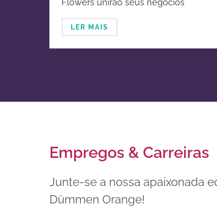
Flowers unirão seus negócios
melhoramento genético e
globais de horticultura ornamental
propagação de plantas
LER MAIS
ornamentais
Empregos & Carreiras
Junte-se a nossa apaixonada e
Dümmen Orange!