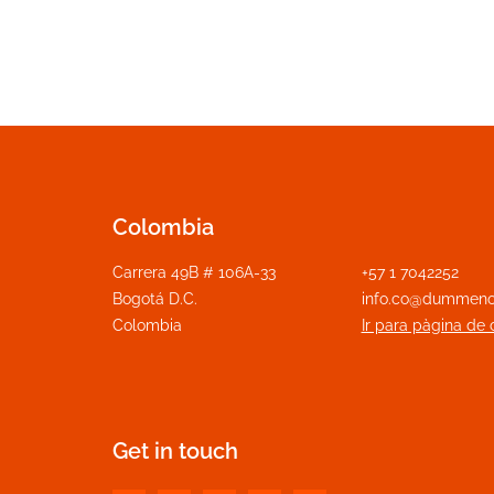
Colombia
Carrera 49B # 106A-33
+57 1 7042252
Bogotá D.C.
info.co@dummeno
Colombia
Ir para pàgina de 
Get in touch