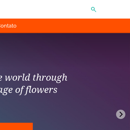
MENU
ontato
he world through
age of flowers