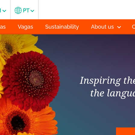
M
PT
ias
Vagas
Sustainability
About us
C
Inspiring t
the langu