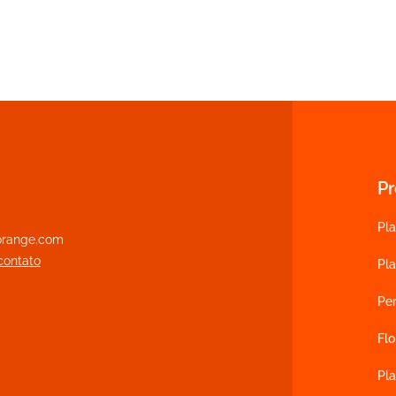
P
Pla
range.com
contato
Pl
Pe
Flo
Pla