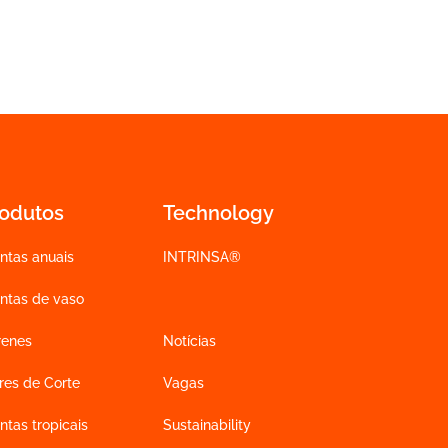
rodutos
Technology
ntas anuais
INTRINSA®
antas de vaso
renes
Notícias
res de Corte
Vagas
ntas tropicais
Sustainability