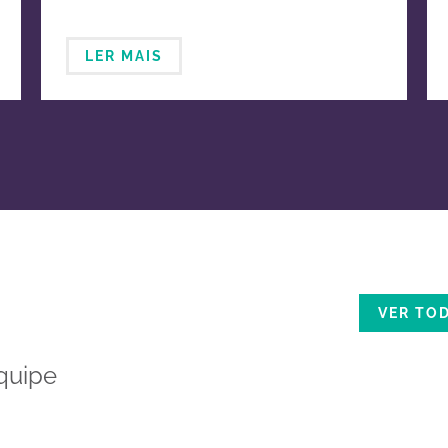
LER MAIS
VER TO
quipe