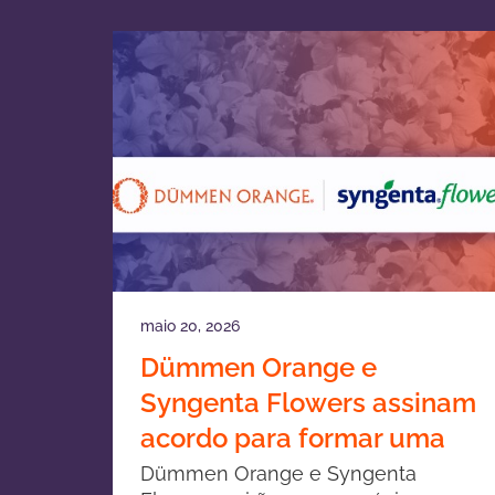
maio 20, 2026
Dümmen Orange e
Syngenta Flowers assinam
acordo para formar uma
joint venture em
Dümmen Orange e Syngenta