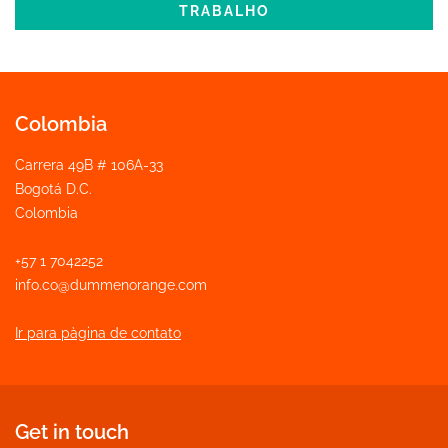
TRABALHO
Colombia
Carrera 49B # 106A-33
Bogotá D.C.
Colombia
+57 1 7042252
info.co@dummenorange.com
Ir para pàgina de contato
Get in touch