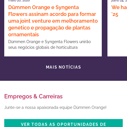
maio 20, 2026
julho 24, 
Dümmen Orange e Syngenta
We had
Flowers assinam acordo para formar
’25
uma joint venture em melhoramento
genético e propagação de plantas
ornamentais
Dümmen Orange e Syngenta Flowers unirão
seus negócios globais de horticultura
ornamental
MAIS NOTÍCIAS
Empregos & Carreiras
Junte-se a nossa apaixonada equipe Dümmen Orange!
VER TODAS AS OPORTUNIDADES DE