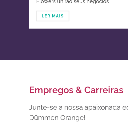
Flowers unirão seus negócios
melhoramento genético e
globais de horticultura ornamental
propagação de plantas
LER MAIS
ornamentais
Empregos & Carreiras
Junte-se a nossa apaixonada e
Dümmen Orange!