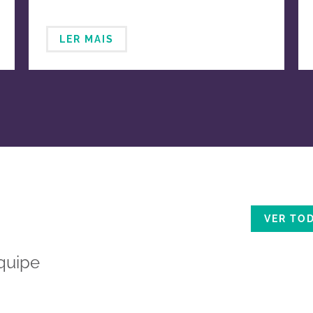
LER MAIS
VER TO
quipe