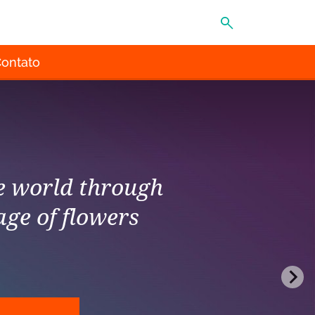
MENU
ontato
he world through
age of flowers