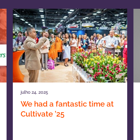
julho 24, 2025
We had a fantastic time at
Cultivate ’25