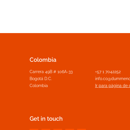
Colombia
Carrera 49B # 106A-33
+57 1 7042252
Bogotá D.C.
info.co@dummeno
Colombia
Ir para pàgina de 
Get in touch