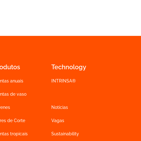
rodutos
Technology
ntas anuais
INTRINSA®
antas de vaso
renes
Notícias
res de Corte
Vagas
ntas tropicais
Sustainability