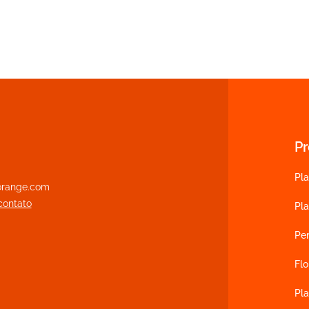
P
Pla
range.com
contato
Pl
Pe
Flo
Pla