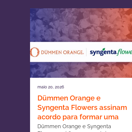
maio 20, 2026
Dümmen Orange e
Syngenta Flowers assinam
acordo para formar uma
joint venture em
Dümmen Orange e Syngenta