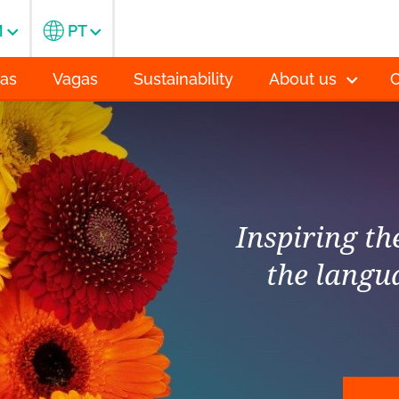
M
PT
ias
Vagas
Sustainability
About us
C
Inspiring t
the langu