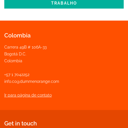
TRABALHO
Colombia
Carrera 49B # 106A-33
Bogotá D.C.
Colombia
+57 1 7042252
info.co@dummenorange.com
Ir para pàgina de contato
Get in touch